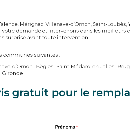
lence, Mérignac, Villenave-d’Ornon, Saint-Loubès, Y
otre demande et intervenons dans les meilleurs dé
 surprise avant toute intervention.
es communes suivantes :
nave-d’Ornon · Bègles · Saint-Médard-en-Jalles · Bruge
la Gironde
s gratuit pour le remp
Prénoms
*