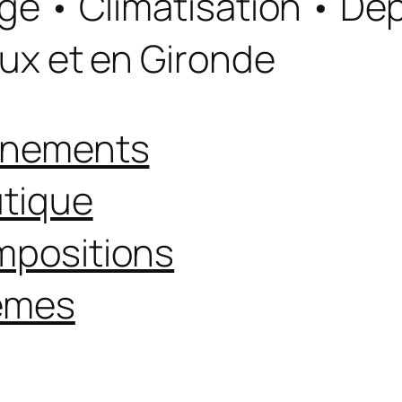
ge • Climatisation • D
ux et en Gironde
ènements
tique
positions
èmes