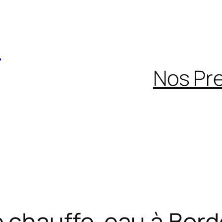
C
Nos Pr
chauffe-eau à Bord