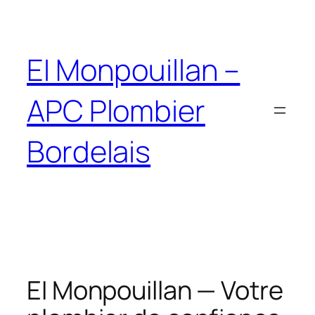
EI Monpouillan –
APC Plombier
Bordelais
EI Monpouillan — Votre