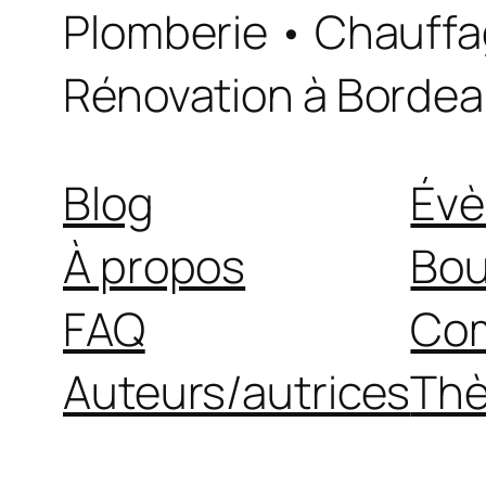
Plomberie • Chauffa
Rénovation à Bordea
Blog
Év
À propos
Bou
FAQ
Com
Auteurs/autrices
Th