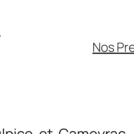
C
Nos Pr
ulpice-et-Cameyrac