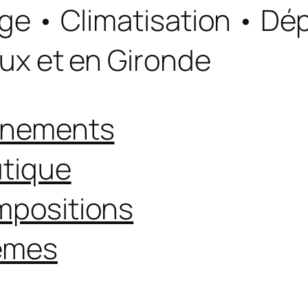
ge • Climatisation • D
ux et en Gironde
ènements
tique
positions
èmes