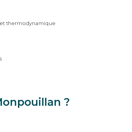
e et thermodynamique
s
Monpouillan ?