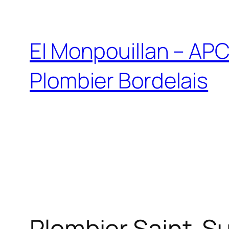
EI Monpouillan – AP
Plombier Bordelais
Plombier Saint-S