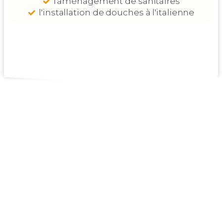
l'aménagement de sanitaires
l'installation de douches à l'italienne
Nos Zones
D'Interventions
Bordeaux
Mérignac