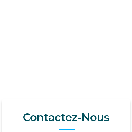
Lesparre-Médoc
Floirac
Eysines
Lormont
Cestas
Cenon
Le Bouscat
Contactez-Nous