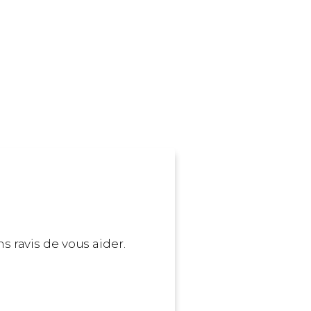
Lormont
Cestas
Cenon
Le Bouscat
s ravis de vous aider.