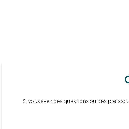
Mérignac
Gradigna
Pessac
Bègles
Talence
Libourne
Burges
Parempu
Si vous avez des questions ou des préoccup