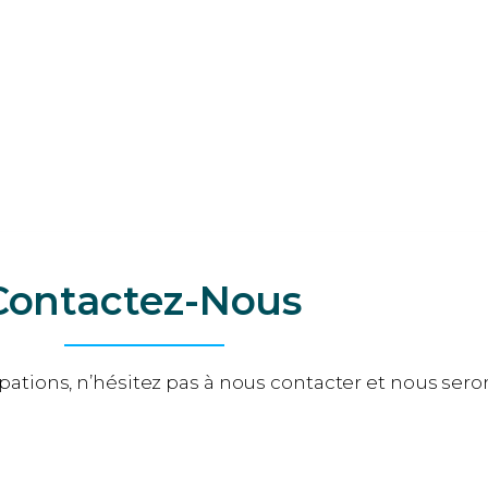
n
Villenave-d’Ornon
Arcachon
Lesparre-Médoc
yre
Floirac
Contactez-Nous
ations, n’hésitez pas à nous contacter et nous seron